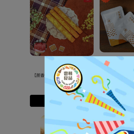
【蔗香甜驛站 蔗香蛋捲】蔗香手
【立瑞】雲嶺鮮雞
工蛋捲
溫 (60m
NT$360
NT$6,950
N
加入購物車
加入購