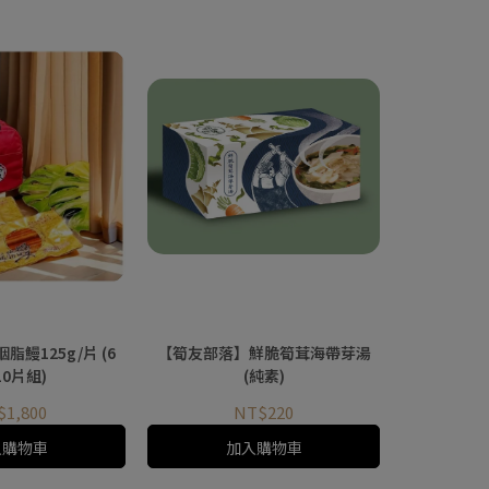
鰻125g/片 (6
【筍友部落】鮮脆筍茸海帶芽湯
10片組)
(純素)
$1,800
NT$220
入購物車
加入購物車