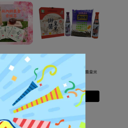
】紅透台灣香拔茶
【雲林縣西螺鎮農會】御醬皇米
克+-0.5公克*20包
入/盒
5
NT$350
NT$480
入購物車
加入購物車