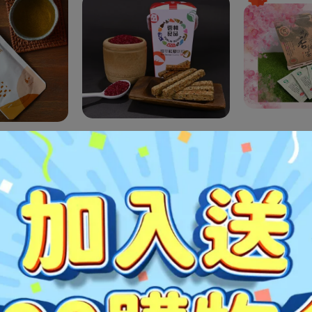
赤羽滴雞精 常
【糧莘庇護農場】紅藜餅乾
【林內鄉農會
l/包)
(茶包) 每包5公
T$10,000
NT$120
NT$31
物車
加入購物車
加