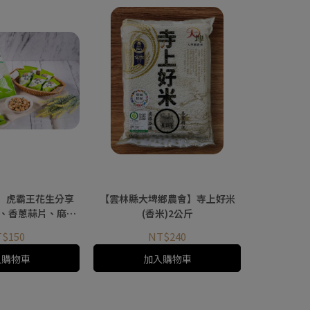
】虎霸王花生分享
【雲林縣大埤鄉農會】寺上好米
辣、香蔥蒜片、麻辣
(香米)2公斤
四種口味任選
$150
NT$240
入購物車
加入購物車