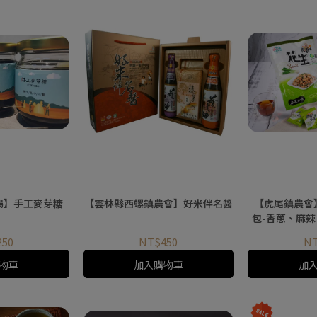
場】手工麥芽糖
【雲林縣西螺鎮農會】好米伴名醬
【虎尾鎮農會
包-香蔥、麻
小魚乾
250
NT$450
NT
物車
加入購物車
加