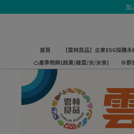
加
首頁
【雲林良品】企業ESG採購永
🍊產季熱銷(蔬果/雞蛋/米/米食)
🍲即