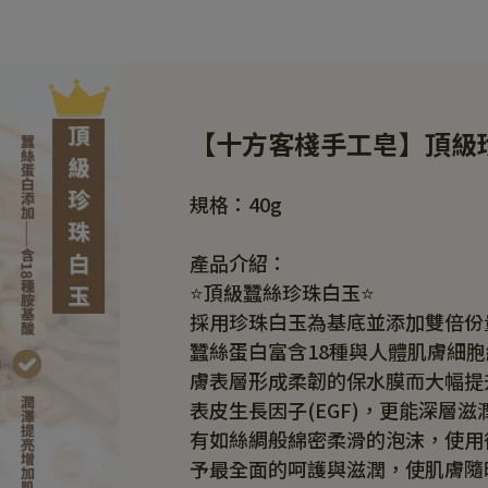
【十方客棧手工皂】頂級
規格：40g
產品介紹：
⭐️頂級蠶絲珍珠白玉⭐️
採用珍珠白玉為基底並添加雙倍份
蠶絲蛋白富含18種與人體肌膚細
膚表層形成柔韌的保水膜而大幅提
表皮生長因子(EGF)，更能深層
有如絲綢般綿密柔滑的泡沫，使用
予最全面的呵護與滋潤，使肌膚隨