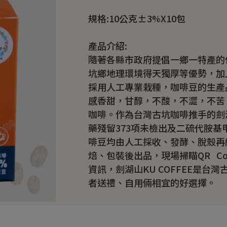
規格:10公克±3%X10包
產品介紹:
隨著各縣市政府提倡一鄉一特產的
坑鄉地理環境得天獨厚等優勢，加
採用人工專業栽種，咖啡豆的生產
感香甜，甘醇，不酸，不澀，不苦
咖啡。作為台灣古坑咖啡推手的劍
藥殘留373項未檢出及二硫代胺
啡豆均由人工採收、發酵、脫殼再
焙、包裝後出品，現場掃瞄QR   
資訊，劍湖山KU COFFEE是台
者送禮、自用倆相宜的好選擇。