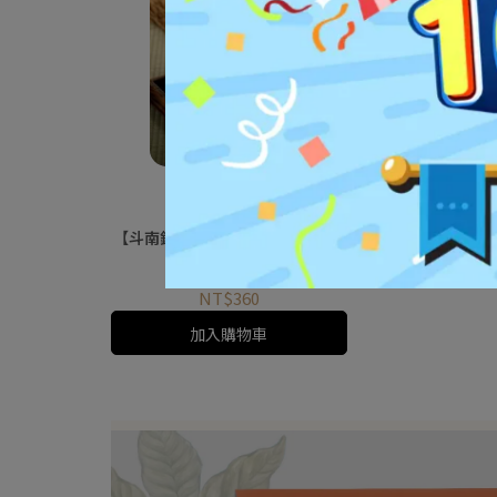
【斗南鎮農會】CAS斗南町越光米
3公斤
NT$360
加入購物車