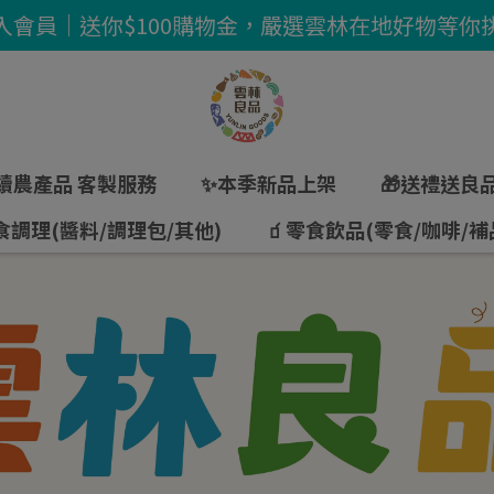
入會員｜送你$100購物金，嚴選雲林在地好物等你
續農產品 客製服務
✨本季新品上架
🎁送禮送良
食調理(醬料/調理包/其他)
🧃零食飲品(零食/咖啡/補