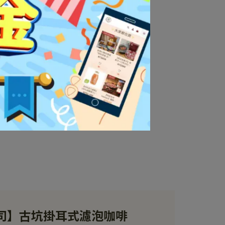
司】古坑掛耳式濾泡咖啡