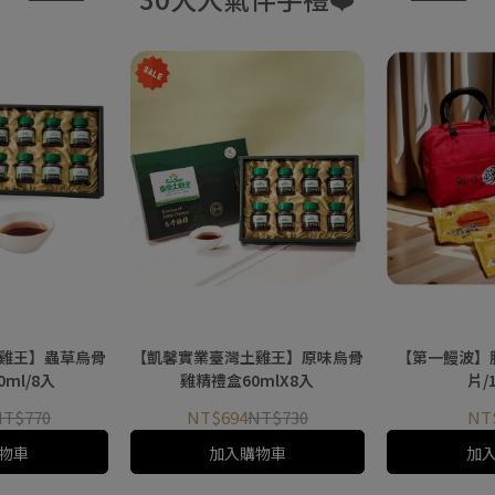
雞王】蟲草烏骨
【凱馨實業臺灣土雞王】原味烏骨
【第一鰻波】胭脂
ml/8入
雞精禮盒60mlX8入
片/
NT$770
NT$694
NT$730
NT
物車
加入購物車
加