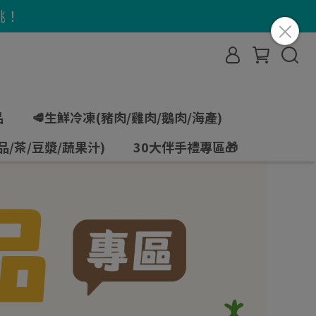
挑！
品
🥩生鮮冷凍(豬肉/雞肉/鵝肉/海產)
品/茶/豆漿/蔬果汁)
30大伴手禮專區🎁