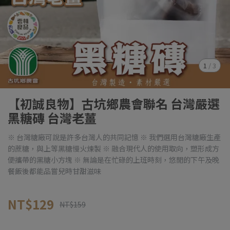
1
/
3
【初誠良物】古坑鄉農會聯名 台灣嚴選
黑糖磚 台灣老薑
※ 台灣糖廠可說是許多台灣人的共同記憶 ※ 我們選用台灣糖廠生產
的蔗糖，與上等黑糖慢火煉製 ※ 融合現代人的使用取向，塑形成方
便攜帶的黑糖小方塊 ※ 無論是在忙碌的上班時刻，悠閒的下午及晚
餐飯後都能品嘗兒時甘甜滋味
NT$129
NT$159