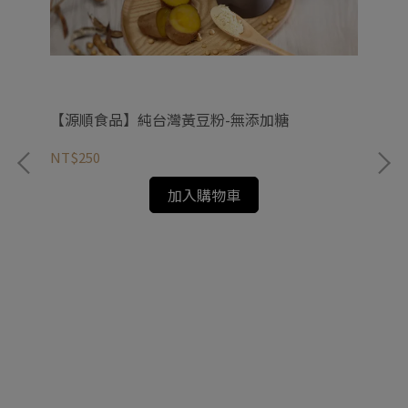
【源順食品】純台灣黃豆粉-無添加糖
NT$250
加入購物車
2入
【
NT