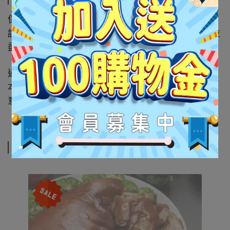
保存注意：
請置放陰涼乾燥處，避免陽光直射！開封後請冷藏並
盡速食用完畢
過敏原資訊：
本產品含有大豆、小麥成份，食物過敏體質者請留
意！
相關商品