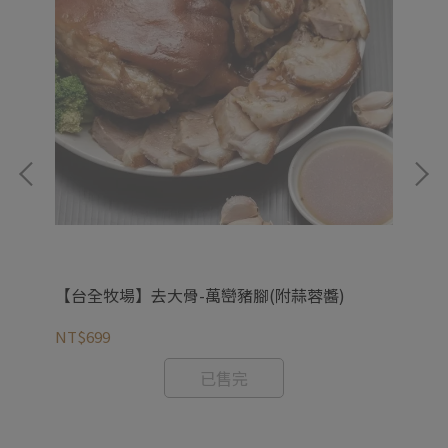
【台全牧場】去大骨-萬巒豬腳(附蒜蓉醬)
【
NT$699
NT
已售完