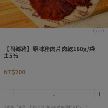
1
/
2
【圓鄉豬】原味豬肉片肉乾180g/袋
±5%
NT$200
此商品 「 最高 」可以折抵紅利
200
點 (約等於
NT$200
)