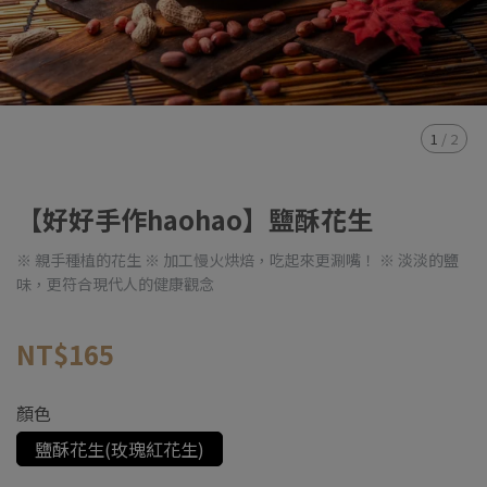
1
/
2
【好好手作haohao】鹽酥花生
※ 親手種植的花生 ※ 加工慢火烘焙，吃起來更涮嘴！ ※ 淡淡的鹽
味，更符合現代人的健康觀念
NT$165
顏色
鹽酥花生(玫瑰紅花生)