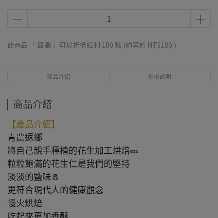
此商品 「 最高 」可以折抵紅利
180
點 (約等於
NT$180
)
商品介紹
規格說明
商品介紹
【產品介紹】
青農返鄉
將自己親手種植的花生加工烘焙🥜
粒粒飽滿的花生仁是我們的堅持
淡淡的鹽味🧂
更符合現代人的健康觀念
慢火烘焙
吃起來更加香酥