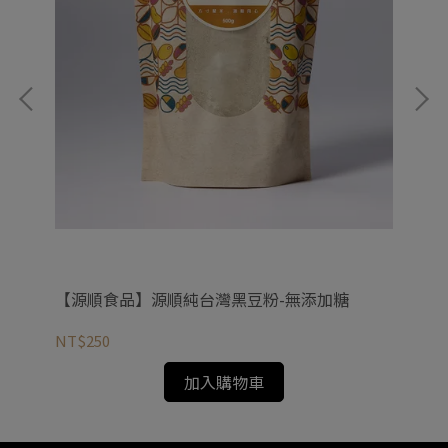
【
NT
【源順食品】源順純台灣黑豆粉-無添加糖
NT$250
加入購物車