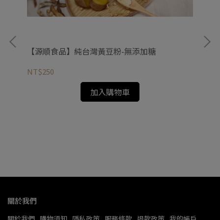
【源順食品】純台灣黃豆粉-無添加糖
NT$250
加入購物車
【
蓋)
NT
關於我們
關於我們
購物須知
隱私政策
服務條款
退款政策
我的帳戶