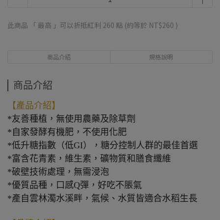
此商品 「 最高 」可以折抵紅利
260
點 (約等於
NT$260
)
商品介紹
規格說明
商品介紹
【產品介紹】
*友善種植，無使用農藥及除草劑
*自家發酵有機肥，不使用化肥
*低升糖指數（低GI），糖分控制人群的最佳首選
*富含花青素，維生素，礦物質和膳食纖維
*破壁技術處理，無需浸泡
*優質品種，口感Q彈，好吃不脹氣
*產自雲林濁水溪畔，氣候、水質皆適合水稻生長