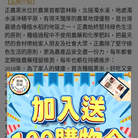
【品牌介紹】
正農黑米位於農業首都雲林縣，北接濁水溪，地處濁
水溪沖積平原，有得天獨厚的農業地理優勢，是台灣
最適合種植水稻的地區之一。正農始終堅持綠色生活
的原則，種植過程中不使用農藥和化學肥料，把最天
然的食材帶給家人朋友及社會大眾。正農除了堅守綠
色生活的原則，更為農產品安全盡一份力，每年都會
定期做農藥殘留檢測，每年也都在持續進步：
2018年，為了家人的健康，首次種植黑米，好吃又安
全的黑米贏得親友街坊的喜愛，成立了正農黑米。
2019年，提出【三零標準米】即 0農藥，0化學肥
料，0除草劑的優質米。
2020年，通過產銷履歷驗證，並獲得雲林良品的稱
號。
2021年，通過農產品初級加工場資格，將農產品按照
食品的標準生產。
2022年，按照農產品初級加工的生產標準，開發出0