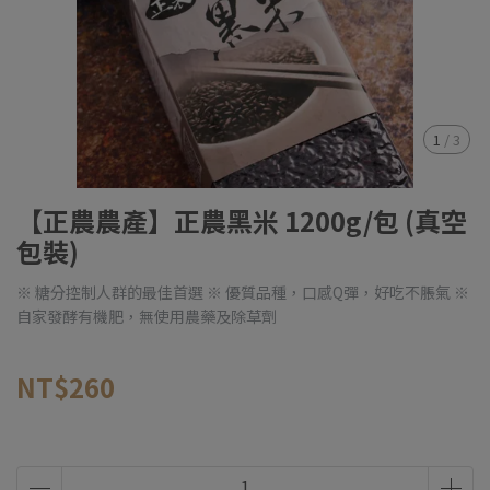
1
/
3
【正農農產】正農黑米 1200g/包 (真空
包裝)
※ 糖分控制人群的最佳首選 ※ 優質品種，口感Q彈，好吃不脹氣 ※
自家發酵有機肥，無使用農藥及除草劑
NT$260