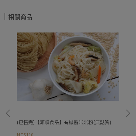
相關商品
(已售完)【源順食品】有機糙米米粉(無麩質)
【
NT$110
NT