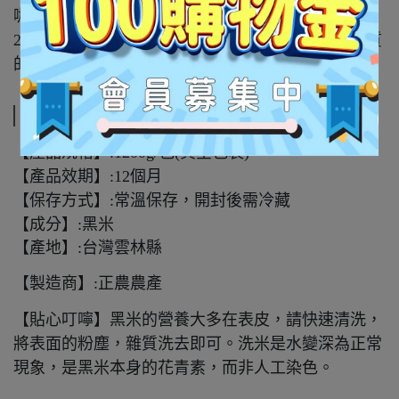
咖啡因飲品，黑雙寶養氣飲和黃金蕎麥茶。
2023年，正農農產的電商平台正是成立，提供更優質
的服務和體驗。
規格說明
【產品規格】:1200g/包(真空包裝)
【產品效期】:12個月
【保存方式】:常溫保存，開封後需冷藏
【成分】:黑米
【產地】:
台灣雲林縣
【製造商】:
正農農產
【貼心叮嚀】黑米的營養大多在表皮，請快速清洗，
將表面的粉塵，雜質洗去即可。洗米是水變深為正常
現象，是黑米本身的花青素，而非人工染色。