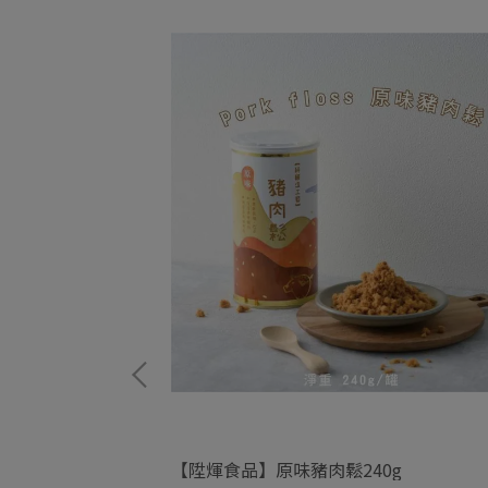
苔芝麻
【陞煇食品】原味豬肉鬆240g