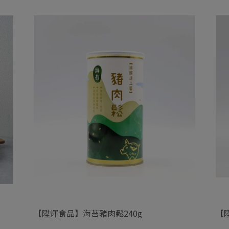
【陞煇食品】海苔豬肉鬆240g
【