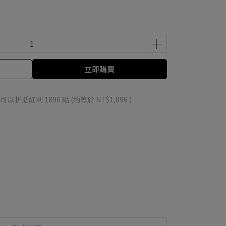
立即購買
 」可以折抵紅利
1896
點 (約等於
NT$1,896
)