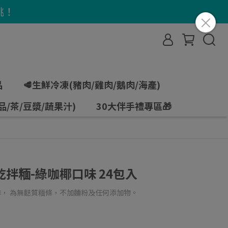
挑！
品
🥩生鮮冷凍(豬肉/雞肉/鵝肉/海產)
品/茶/豆漿/蔬果汁)
30大伴手禮專區🎁
拌糆-綠咖椰口味 24包入
作， 為無麩質糆條，不加麵粉及任何添加物。