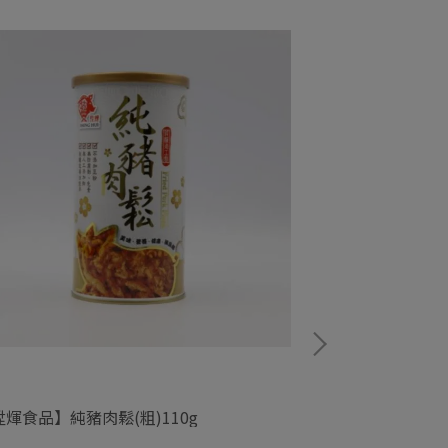
NT$300
陞煇食品】純豬肉鬆(粗)110g