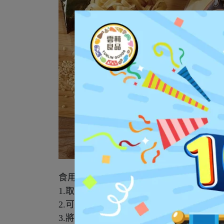
食用方法：
1.取出麵條放入滾水中(水量需蓋過糆體
2.可將煮好的糆條放入冷水中，將表面的
3.將麵條撈起後，加入醬包調味，可加