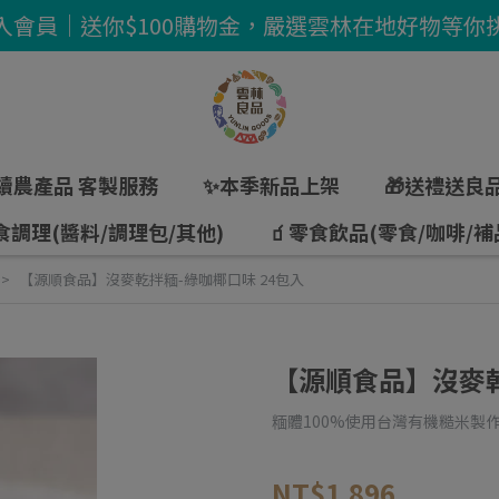
入會員｜送你$100購物金，嚴選雲林在地好物等你
續農產品 客製服務
✨本季新品上架
🎁送禮送良
食調理(醬料/調理包/其他)
🧃零食飲品(零食/咖啡/補
【源順食品】沒麥乾拌糆-綠咖椰口味 24包入
【源順食品】沒麥乾
糆體100%使用台灣有機糙米製
NT$1,896