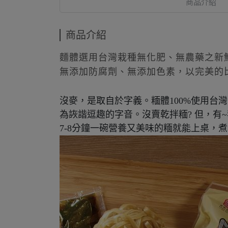
商品介紹
商品介紹
麵體選用台灣栽種無化肥、無農藥之新
無添加防腐劑、無添加色素，以完美的
沒麥，是取自於字義。糆體100%使用台
為詼諧逗趣的字音。沒賣乾拌糆? 但，有~我
7-8分鐘一碗營養又美味的糆就能上桌