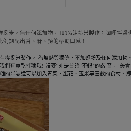
鮮糙米，無任何添加物，100%純糙米製作；咖哩拌醬
比例調配出香、麻、辣的帶勁口感！
灣有機糙米製作， 為無麩質糆條，不加麵粉及任何添加
們有賣乾拌糆哦!“沒麥”亦是台語“不錯”的諧 音，“美賣ㄟ
，煮糆的米湯還可以加入青菜、蛋花、玉米等喜歡的食材，