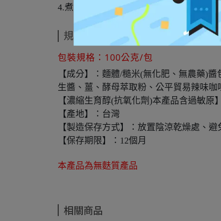
4.煮糆水別倒掉喔！！可加入玉米、蛋、
規格說明
包裝規格：100公克/包
【成分】：麵體/糙米(無化肥、無農藥)
生醬、薑、酵母萃取粉、公平貿易辣味咖
【濃縮生育醇(抗氧化劑)本產品含過敏原
【產地】：台灣
【製造保存方式】：放置陰涼乾燥處、避
【保存期限】：12個月
本產品為無麩質產品
相關商品