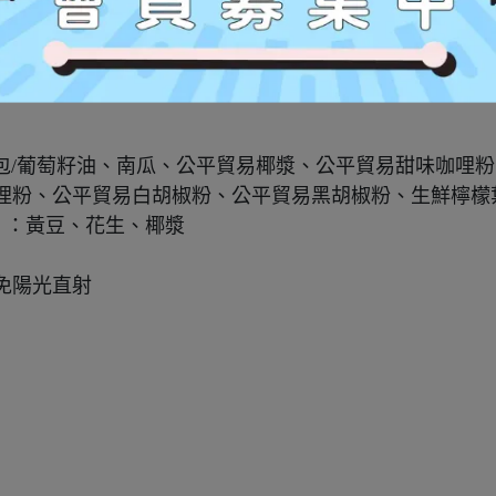
鹽及牛奶，即可享用一碗營養又香濃的玉米濃湯哦~
醬包/葡萄籽油、南瓜、公平貿易椰漿、公平貿易甜味咖哩
哩粉、公平貿易白胡椒粉、公平貿易黑胡椒粉、生鮮檸檬
】：黃豆、花生、椰漿
免陽光直射