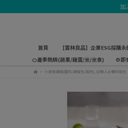
加
首頁
【雲林良品】企業ESG採購永
🍊產季熱銷(蔬果/雞蛋/米/米食)
🍲即
🍲即食調理(醬料/調理包/其他)
,
🙌懶人必備料理包