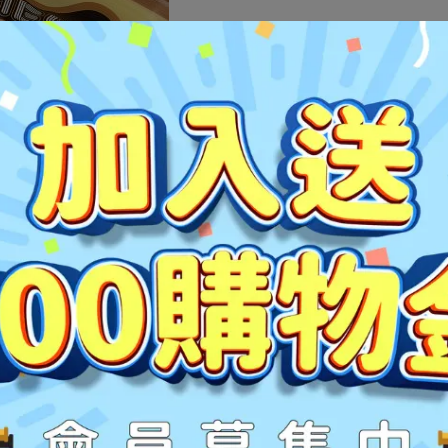
)，將糆條撥散使其均勻受熱，煮約7分鐘左右，可依個人
黏稠澱粉洗淨，口感更佳(此步驟可省略)
入少須煮糆水潤濕，不僅較好拌勻，口感更滑順