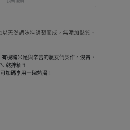
規格說明
也以天然調味料調製而成，無添加麩質、
物。有機糙米是與辛苦的農友們契作。沒賣，
 乾拌糆”!
即可加碼享用一碗熱湯！