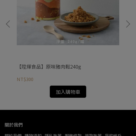
(
NT
【陞煇食品】原味豬肉鬆240g
NT$300
加入購物車
關於我們
關於我們
購物須知
隱私政策
服務條款
退款政策
我的帳戶