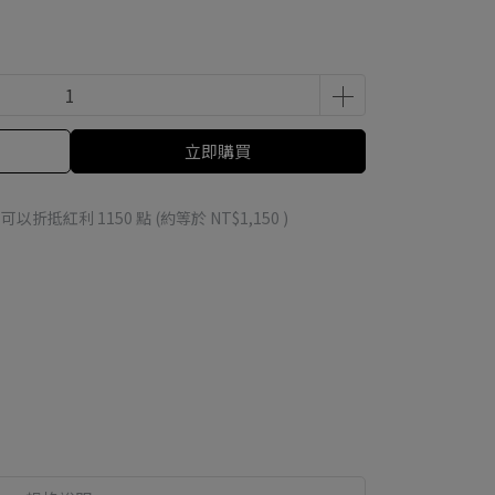
立即購買
 」可以折抵紅利
1150
點 (約等於
NT$1,150
)