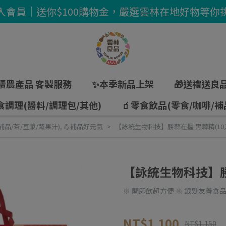
入會員｜送你$100購物金，嚴選雲林在地好物等你
續農產品 客製服務
✨本季新品上架
🎁送禮送良
食調理(醬料/調理包/其他)
🧃零食飲品(零食/咖啡/補
補品/茶/豆漿/蔬果汁)
,
💪補品好元氣
【詠統生物科技】勝蒜在握 黑蒜精(10
【詠統生物科技】勝
※ 開即飲超方便 ※ 銀髮友善食
NT$1,100
NT$1,150