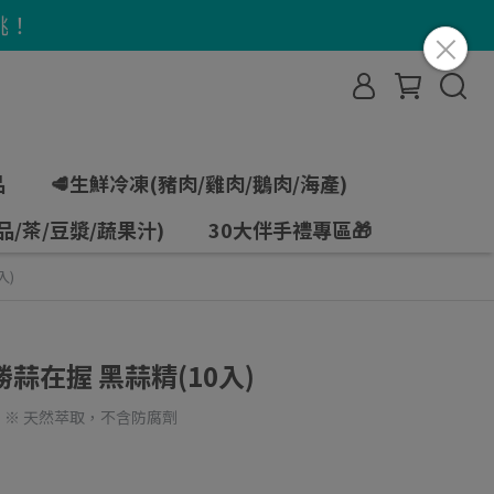
挑！
品
🥩生鮮冷凍(豬肉/雞肉/鵝肉/海產)
品/茶/豆漿/蔬果汁)
30大伴手禮專區🎁
入)
蒜在握 黑蒜精(10入)
品 ※ 天然萃取，不含防腐劑