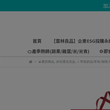
加
首頁
【雲林良品】企業ESG採購永
🍊產季熱銷(蔬果/雞蛋/米/米食)
🍲即
🥃養氣精品
,
🎁送禮送良品
,
🧃零食飲品(零食/咖啡/