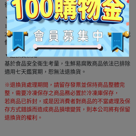
後請一次食用完畢，以免因儲存不當而影響品質
▼注意事項
1. 圖片僅供參考，商品內容物以實際收到商品為主。
2. 商品若於送達時即有損壞，請拍照存證並立即與我
們聯繫。
▼退換貨須知
基於食品安全衛生考量，生鮮易腐敗商品依法已排除
適用七天鑑賞期，恕無法退換貨。
※退換貨處理期間，請留存發票並保持商品整體完
整，需要冷凍保存之商品務必置於冷凍庫保存，
若商品已拆封，或是因消費者對商品的不當處理及保
存方式錯誤而造成商品損壞變質，則本公司將有保留
退換貨的權利。