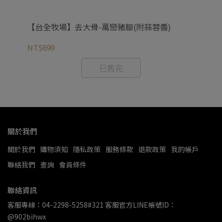
【台全牧場】去大骨-萬巒豬腳(附蒜蓉醬)
【
NT$699
NT
已售完
關於我們
關於我們
購物須知
隱私政策
服務條款
退款政策
我的帳戶
聯絡我們
查詢
會員條件
聯絡資訊
客服專線：04-2298-5258#321 客服官方LINE帳號ID：
@902bihwx