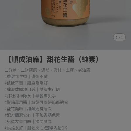
1
/
1
【順成油廠】甜花生醬（純素）
三分糖、三道研磨、濃郁、雲林、土庫、老油廠
#香甜花生香｜濃郁不膩
#低糖平衡｜甜度剛剛好
#綿滑或顆粒口感｜雙版本可選
#抹吐司神隊友｜早餐零失手
#甜點萬用醬｜鬆餅可麗餅餡都適合
#鹽花提味｜甜鹹更有層次
#配方簡潔安心｜不加香精色素
#兒童友善口味｜接受度高
#烘焙友好｜餅乾夾心/蛋糕內餡OK