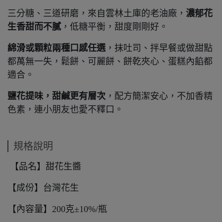
三分糖、三道研磨，來自雲林土庫的老油廠，
濃郁花
生香甜而不膩
，低糖平衡，甜度剛剛好。
綿滑或顆粒兩種口感任選
，抹吐司、拌早餐或做甜點
都萬無一失，鬆餅、可麗餅、餅乾夾心、蛋糕內餡都
適合。
鹽花提味，甜鹹更有層次
，配方簡潔安心，不加香精
色素，連小朋友也愛不釋口。
規格說明
【品名】甜花生醬
【成份】台灣花生
【內容量】200克±10%/瓶