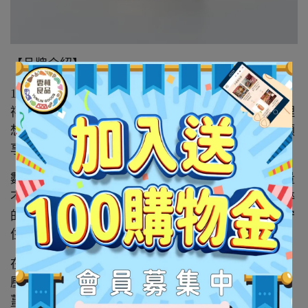
【品牌介紹】
1951 年創立於雲林土庫的
順成油廠
，由總鋪師「阿
禧師」王金常老先生因對料理的講究，為做出心中理
想的麻油而創立。他希望用心做的好油能讓大家順順
享用、順順成功，因此取名「順成」。
數十年來，我們堅持傳統冷壓的繁複工法，雖然產量
不多，但「慢慢順順」的製程，更能保留油品最純粹
的營養與風味。如今第三代偉盛延續阿公的堅持，守
住順成的好味道。
在傳統基礎上，我們也不斷創新。2020 年推出以冷
壓苦茶油為基底的
東
方
香料油系列
，將蒜頭、老
薑、辣椒、迷迭香浸入黃金油體中，釋放純粹辛香，