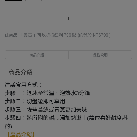
此商品 「 最高 」可以折抵紅利
798
點 (約等於
NT$798
)
商品介紹
規格說明
商品介紹
建議食用方式：
步驟一：退冰至常溫，泡熱水3分鐘
步驟二：切盤後即可享用
步驟三：佐些薑絲或青蔥更加美味
步驟四：將所附的鹹高湯加熱淋上(請依喜好鹹度斟
酌)
【產品介紹】