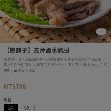
1
/
3
【鵝舖子】去骨鹽水鵝腿
※ 以薑、蔥、酒細細悶煮，鵝腿鮮甜多汁 ※ 簡單好食-料理簡單，
隔水加熱復熱即食 ※ 鵝腿已先行去骨，方便食用 ※ 產地安心、生態
共好，品質安全可靠
NT$798
規格
2入
5入