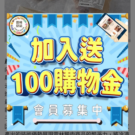
【品牌介紹】
產地安心、生態共好、簡單好食
向天歌執行長蔡英地曾參加一場由蔡英文總統主持的
農漁民座談會。有一位鵝農向蔡總統反映「鵝賣不出
去」，因為肉鵝的通路九成都集中在餐廳，極少直接
進入家庭。疫情導致餐廳生意不佳，鵝隻無法銷售，
最終只能被撲殺。
執行長蔡英地苦思如何解決產銷失衡的問題，剛好妻
子的兩個妹妹，一個擅長料理，一個擅長影像拍攝，
因此共同打造了鵝肉料理品牌「鵝舖子」。透過穩定
產出的技術優勢展現雲林鵝肉商品的競爭力，將冷凍