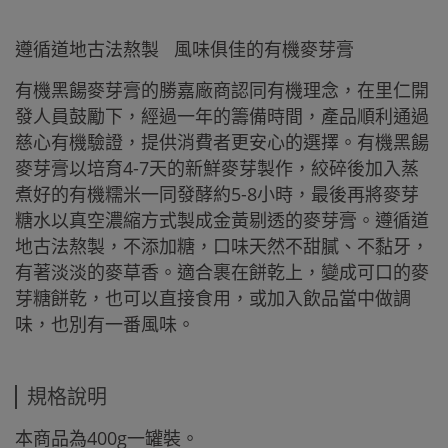
遵循道地古法熬製 風味俱佳的有機麥芽膏
有機黑餳麥芽膏的勝嘉廠商認同有機理念，在里仁開
發人員鼓勵下，經過一年的籌備時間，產品順利通過
慈心有機驗證，提供消費者更安心的選擇。有機黑餳
麥芽膏以培育4-7天的新鮮麥芽製作，絞碎後加入蒸
煮好的有機糯米一同發酵約5-8小時，最後再將麥芽
糖水以真空濃縮方式製成金黃剔透的麥芽膏。遵循道
地古法熬製，不添加糖，口味天然不甜膩、不黏牙，
有著淡淡的麥草香。適合裹在餅乾上，變成可口的麥
芽糖餅乾，也可以直接食用，或加入飲品當中做調
味，也別有一番風味。
規格說明
本商品為400g一罐裝。